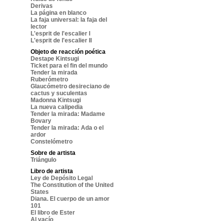
Derivas
La página en blanco
La faja universal: la faja del
lector
L'esprit de l'escalier I
L'esprit de l'escalier II
Objeto de reacción poética
Destape Kintsugi
Ticket para el fin del mundo
Tender la mirada
Ruberómetro
Glaucómetro desireciano de
cactus y suculentas
Madonna Kintsugi
La nueva calipedia
Tender la mirada: Madame
Bovary
Tender la mirada: Ada o el
ardor
Constelómetro
Sobre de artista
Triángulo
Libro de artista
Ley de Depósito Legal
The Constitution of the United
States
Diana. El cuerpo de un amor
101
El libro de Ester
Al vacío