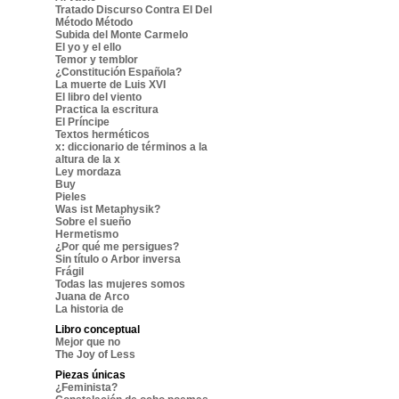
Tratado Discurso Contra El Del
Método Método
Subida del Monte Carmelo
El yo y el ello
Temor y temblor
¿Constitución Española?
La muerte de Luis XVI
El libro del viento
Practica la escritura
El Príncipe
Textos herméticos
x: diccionario de términos a la
altura de la x
Ley mordaza
Buy
Pieles
Was ist Metaphysik?
Sobre el sueño
Hermetismo
¿Por qué me persigues?
Sin título o Arbor inversa
Frágil
Todas las mujeres somos
Juana de Arco
La historia de
Libro conceptual
Mejor que no
The Joy of Less
Piezas únicas
¿Feminista?