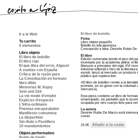
El libro de bolsillo
Ir a la Web
Ficha
Tu carrito
Libro objeto pequeño
0 elementos
Bolsillo en tela japonesa
Concepción e idea: Desirée Rubio De
Libro objeto
El libro
El libro de bolsillo
Edición numerada donde el pico del pa
El libro rojo
inventado por la academia aldina: el libr
El que libra del error, Algazel
Manuzio a principios del siglo XVI rev
industria editorial e hizo de la literat
A vueltas con España
esnob: lanzó al mercado un producto in
Crítica de la razón pura
público que supiera leer.
La Constitución en formato
«El libro de bolsillo» remite a la literali
libro dildo
promete, en un gesto con la voluntad 
Memorias M. Rajoy
mercancía.
Sein und Zeit
La vie mode d'emploi
Esta pieza contiene un libro de format
emancipado, sin pantalón que lo acom
Espèces d'espaces
ocupada por otro cuerpo listo para se
L'Infra-ordinaire
Poemas encapsulados
La autora
Desirée Rubio De Marzo está interesa
Manifiesto comunista
cosas.
La disparition
Sin título o Pastillero
15.0€
10 mandamientos
Objeto performativo
Ruido de fondo